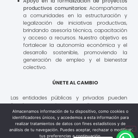
Apoyo en la formalización de proyectos
productivos comunitarios:
Acompañamos
a comunidades en la estructuración y
legalización de iniciativas productivas,
brindando asesoría técnica, capacitación
y acceso a recursos. Nuestro objetivo es
fortalecer la autonomía económica y el
desarrollo sostenible, promoviendo la
generación de empleo y el bienestar
colectivo.
ÚNETE AL CAMBIO
Las entidades públicas y privadas pueden
fortalecer nuestro impacto mediante:
Almacenamos información de tu dispositivo, como cookies o
Donaciones y financiamiento:
Para ampliar
identificadores únicos, y accedemos a esta información para
nuestra capacidad de asistencia.
realizar tratamientos de datos con fines estadísticos y de
análisis de tu navegación. Puedes aceptar, rechazar o modificar
Colaboración interinstitucional:
tus preferencias a continuación.