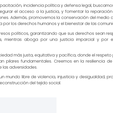
apacitación, incidencia política y defensa legal, buscam
urar el acceso a la justicia, y fomentar la reparación
laciones. Además, promovemos la conservación del medio
cha por los derechos humanos y el bienestar de las comun
presos políticos, garantizando que sus derechos sean r
a, mientras aboga por una justicia imparcial y por el
ociedad más justa, equitativa y pacífica, donde el respet
n pilares fundamentales. Creemos en la resiliencia d
e las adversidades.
n mundo libre de violencia, injusticia y desigualdad, p
econstrucción del tejido social.