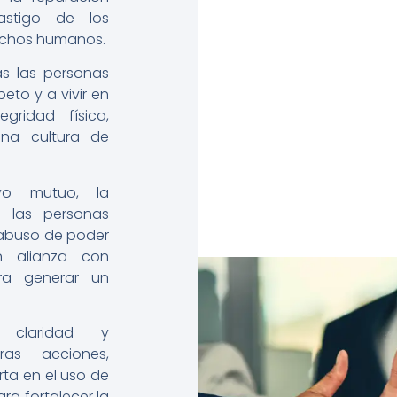
astigo de los
rechos humanos.
s las personas
eto y a vivir en
gridad física,
una cultura de
yo mutuo, la
 las personas
 abuso de poder
en alianza con
ra generar un
 claridad y
ras acciones,
rta en el uso de
ra fortalecer la