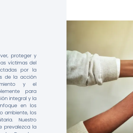
er, proteger y
as víctimas del
ectadas por la
vés de la acción
ramiento y el
blemente para
ión integral y la
enfoque en los
o ambiente, los
aria. Nuestro
e prevalezca la