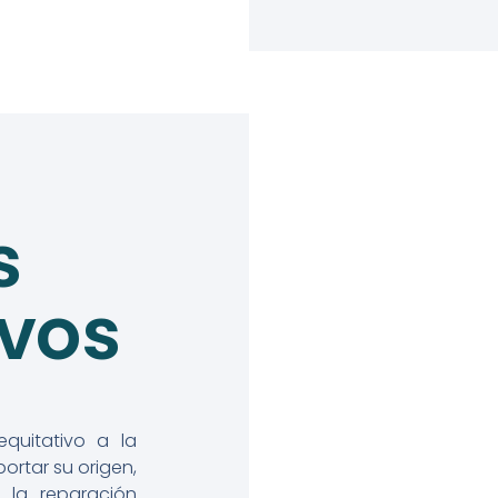
s
ivos
quitativo a la
portar su origen,
 la reparación