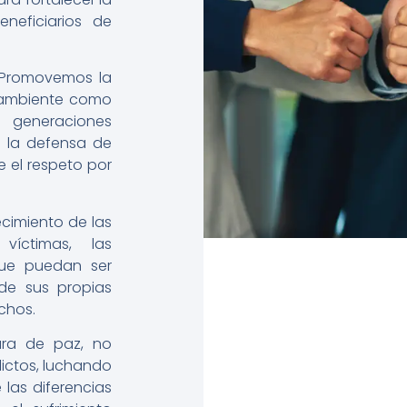
neficiarios de
Promovemos la
o ambiente como
 generaciones
e la defensa de
 el respeto por
cimiento de las
íctimas, las
ue puedan ser
 de sus propias
chos.
ra de paz, no
lictos, luchando
las diferencias