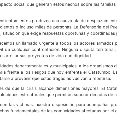
mpacto social que generan estos hechos sobre las familias 
enfrentamientos produzca una nueva ola de desplazamiento
 cientos o incluso miles de personas. La Defensoría del Pu
ón, situación que exige respuestas oportunas y coordinadas
cemos un llamado urgente a todos los actores armados pa
il de cualquier confrontación. Ninguna disputa territorial,
esarrollar sus proyectos de vida con dignidad.
idades departamentales y municipales, a los organismos de 
ia frente a los riesgos que hoy enfrenta el Catatumbo. La 
arse a prevenir que estas tragedias vuelvan a repetirse.
 de que la crisis alcance dimensiones mayores. El Catat
y soluciones estructurales que permitan superar décadas de 
 con las víctimas, nuestra disposición para acompañar 
rechos fundamentales de las comunidades afectadas por el 